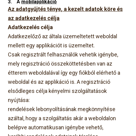
3.
A
mobilapplikáció
Az adatgyűjtés ténye, a kezelt adatok köre és
az adatkezelés célja
Adatkezelés célja
Adatkezelőző az általa üzemeltetett weboldal
mellett egy applikációt is üzemeltet.
Csak regisztrált felhasználók vehetik igénybe,
mely regisztráció összeköttetésben van az
étterem weboldalával így egy fiókból elérhető a
weboldal és az applikáció is. A regisztráció
elsődleges célja kényelmi szolgáltatások
nyújtása:
rendelések lebonyolításának megkönnyítése
azáltal, hogy a szolgáltatás akár a weboldalon
belépve automatikusan igénybe vehető,