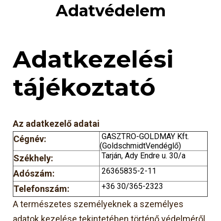
Adatvédelem
Adatkezelési
tájékoztató
A
z adatkezelő adatai
GASZTRO-GOLDMAY Kft.
Cégnév:
(GoldschmidtVendéglő)
Tarján, Ady Endre u. 30/a
Székhely:
26365835-2-11
Adószám:
+36 30/365-2323
Telefonszám:
A természetes személyeknek a személyes
adatok kezelése tekintetében történő védelméről