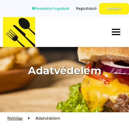
Rendelést fogadunk
Regisztráció
Belépés
Adatvédelem
Nyitólap
Adatvédelem