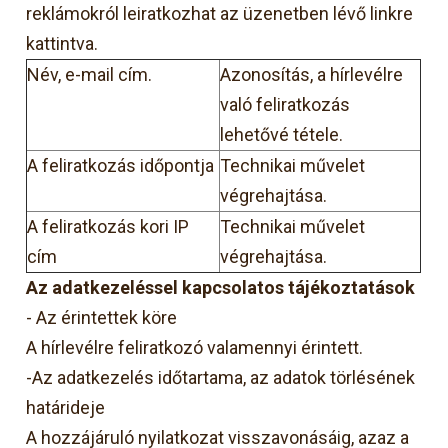
reklámokról leiratkozhat az üzenetben lévő linkre
kattintva.
Név, e-mail cím.
Azonosítás, a hírlevélre
való feliratkozás
lehetővé tétele.
A feliratkozás időpontja
Technikai művelet
végrehajtása.
A feliratkozás kori IP
Technikai művelet
cím
végrehajtása.
Az adatkezeléssel kapcsolatos tájékoztatások
- Az érintettek köre
A hírlevélre feliratkozó valamennyi érintett.
-Az adatkezelés időtartama, az adatok törlésének
határideje
A hozzájáruló nyilatkozat visszavonásáig, azaz a