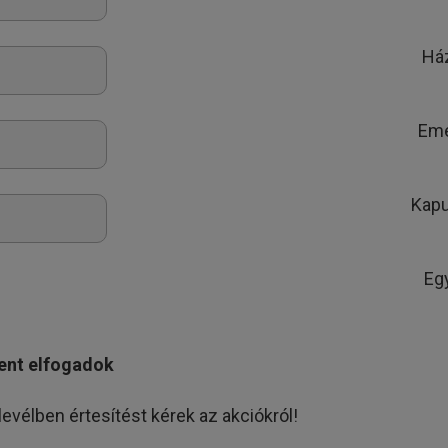
Há
Eme
Kap
Eg
ent elfogadok
levélben értesítést kérek az akciókról!