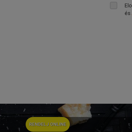
El
és
RENDELJ ONLINE