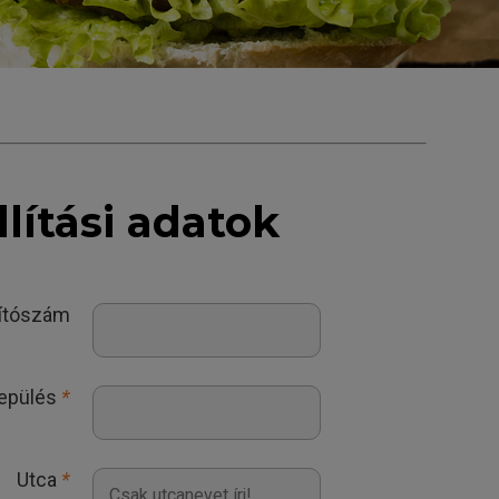
llítási adatok
yítószám
lepülés
*
Utca
*