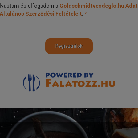
olvastam és elfogadom a
Goldschmidtvendeglo.hu
Adat
Általános Szerződési Feltételeit
.
*