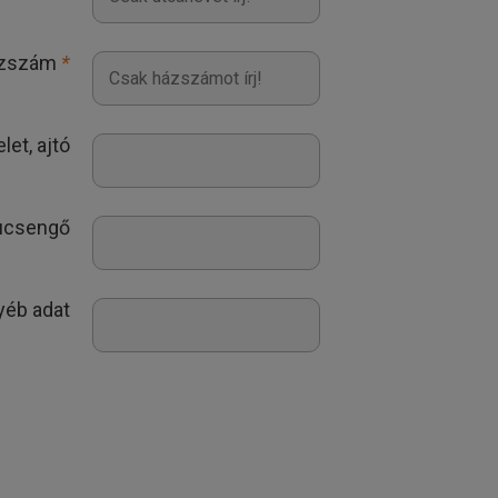
zszám
*
let, ajtó
ucsengő
yéb adat