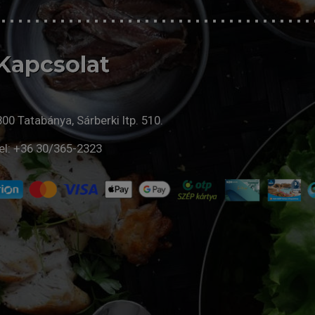
Kapcsolat
00 Tatabánya, Sárberki ltp. 510.
el:
+36 30/365-2323