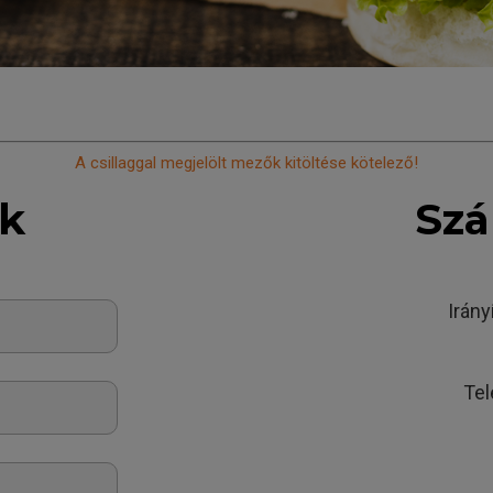
A csillaggal megjelölt mezők kitöltése kötelező!
ok
Szá
Irán
Te